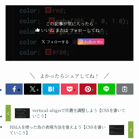
この記事が気に入ったら
いいね または フォローしてね！
Follow Me
よかったらシェアしてね！
vertical-alignで位置を調整しよう【CSSを書いて
いこう】
HSLAを使った色の表現方法を覚えよう【CSSを書い
ていこう】