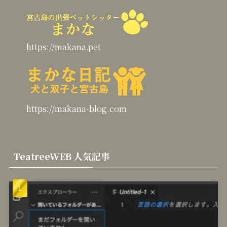
https://makana.pet
https://makana-blog.com
TeatreeWEB 人気記事