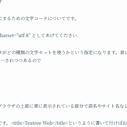
す
にするための文字コードについてです。
arset=”utf-8″ としてあげてください.
タがどの種類の文字セットを使うかという指定になります。昔
に統一されつつあるので
ブラウザの上部に常に表示されている部分で店名やサイト名な
title>Teatree Web</title>というように書いて行けば