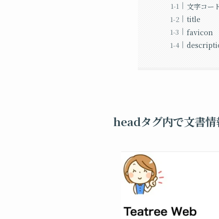
文字コー
title
favicon
descript
headタグ内で文書