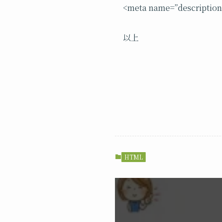
<meta name=”descr
以上
HTML