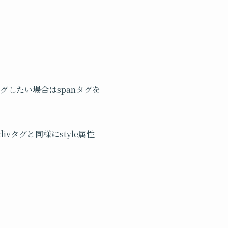
グしたい場合はspanタグを
タグと同様にstyle属性
。