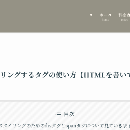
ホーム
料金
home
price
リングするタグの使い方【HTMLを書い
目次
スタイリングのためのdivタグとspanタグについて見ていきま