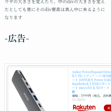
ウザの大きさを変えたり、中の
div
の大きさを変え
たとしても常にその
div
要素は真ん中に来るように
なります
-広告-
Anker PowerExpand Direct
B-C PD メディア ハブ 4K対
ート 100W出力 Power Deliv
hunderbolt 3 USB-Cポート
ート microSD & SDカー
載
価格：5999円（税込、送料
10/2時点)
楽