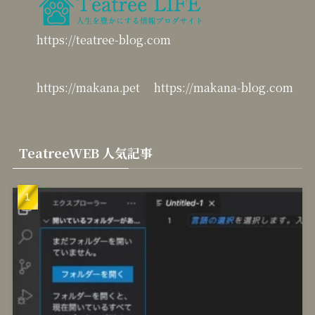
https://teatree-blog.com
https://makana.pet
https://makana-blog.com
TeatreeWEB 人気記事