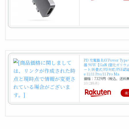
PD 充電器 RAVPower Typ
器 90W【GaN (窒化ガリウム
ート/折畳式/PD対応/PSE認証
e 11/11 Pro/11 Pro Ma
価格：7329円（税込、送料
10/2時点)
楽