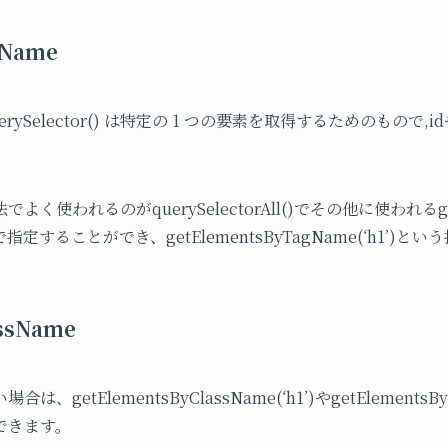
gName
 と querySelector() は特定の 1 つの要素を取得するためのも
使われるのがquerySelectorAll()でその他に使われるgetE
することができ、getElementsByTagName(‘h1’)と
assName
etElementsByClassName(‘h1’)やgetElementsByC
できます。