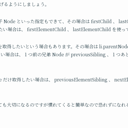
してあげるようにしましょう。
de といった指定もできて、その場合は firstChild 、 lastC
合は、 firstElementChild 、 lastElementChild 
 を取得したいという場合もあります。その場合は li.parentNod
は、 1 つ前の兄弟 Node が previousSibling 、 1 つあ
取得したい場合は、 previousElementSibling 、 nextEle
ても大切になるのですが慣れてくると簡単なので恐れずになれ