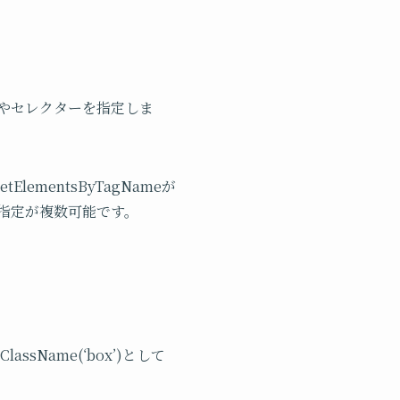
ので,idやセレクターを指定しま
lementsByTagNameが
いう指定が複数可能です。
lassName(‘box’)として