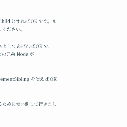
hild とすれば OK です。ま
を使ってください。
e としてあげれば OK で、
との兄弟 Node が
mentSibling を使えば OK
るために使い倒して行きまし