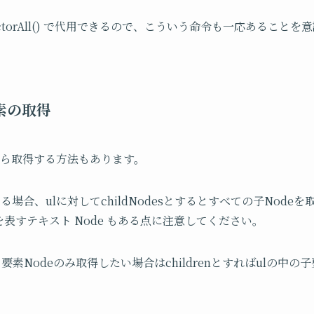
lectorAll() で代用できるので、こういう命令も一応あるこ
素の取得
から取得する方法もあります。
ある場合、ulに対してchildNodesとするとすべての子Nod
を表すテキスト Node もある点に注意してください。
要素Nodeのみ取得したい場合はchildrenとすればulの中の