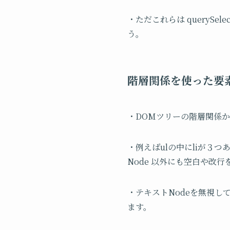
・ただこれらは querySe
う。
階層関係を使った要
・DOMツリーの階層関係
・例えばulの中にliが３つ
Node 以外にも空白や改行
・テキストNodeを無視して
ます。