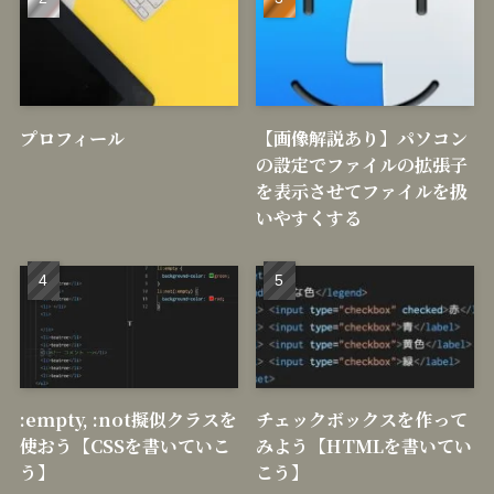
プロフィール
【画像解説あり】パソコン
の設定でファイルの拡張子
を表示させてファイルを扱
いやすくする
:empty, :not擬似クラスを
チェックボックスを作って
使おう【CSSを書いていこ
みよう【HTMLを書いてい
う】
こう】