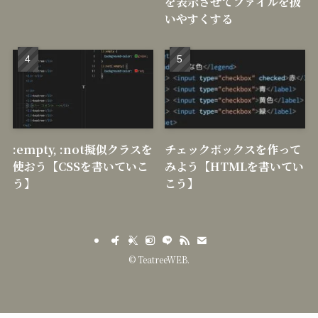
いやすくする
:empty, :not擬似クラスを
チェックボックスを作って
使おう【CSSを書いていこ
みよう【HTMLを書いてい
う】
こう】
©
TeatreeWEB.