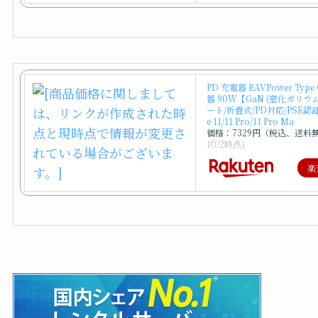
PD 充電器 RAVPower Typ
器 90W【GaN (窒化ガリウム
ート/折畳式/PD対応/PSE認証
e 11/11 Pro/11 Pro Ma
価格：7329円（税込、送料
10/2時点)
楽