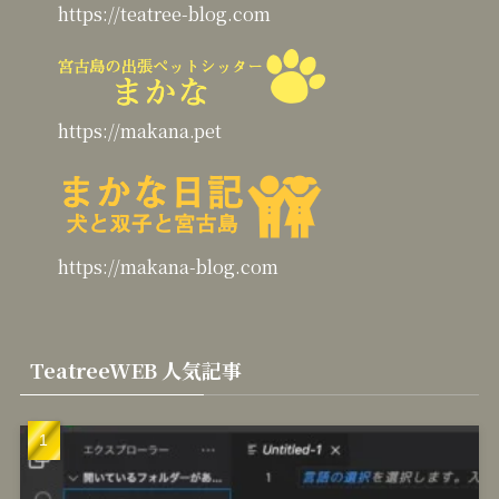
https://makana.pet
https://makana-blog.com
TeatreeWEB 人気記事