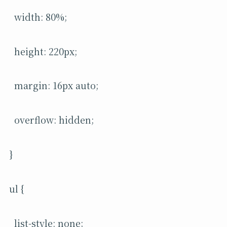
width: 80%;
height: 220px;
margin: 16px auto;
overflow: hidden;
}
ul {
list-style: none;