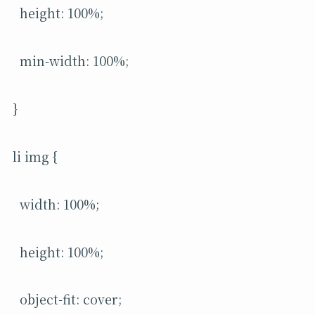
height: 100%;
min-width: 100%;
}
li img {
width: 100%;
height: 100%;
object-fit: cover;