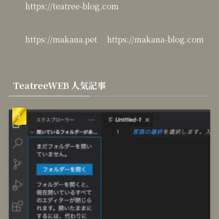
https://teatree-blog.com
https://makana.pet
https://makana-blog.com
TeatreeWEB 人気記事