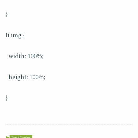
}
li img {
width: 100%;
height: 100%;
}
JavaScript