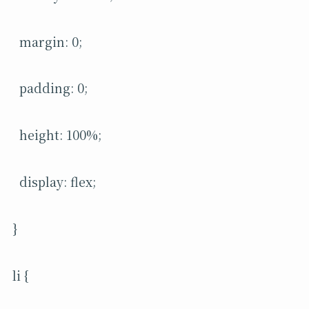
margin: 0;
padding: 0;
height: 100%;
display: flex;
}
li {