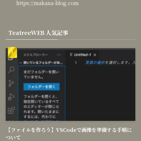
https://makana-blog.com
TeatreeWEB 人気記事
【ファイルを作ろう】VSCodeで画像を準備する手順に
ついて