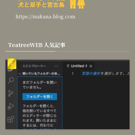
https://makana-blog.com
TeatreeWEB 人気記事