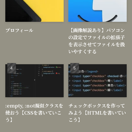
プロフィール
【画像解説あり】パソコン
の設定でファイルの拡張子
を表示させてファイルを扱
いやすくする
:empty, :not擬似クラスを
チェックボックスを作って
使おう【CSSを書いていこ
みよう【HTMLを書いてい
う】
こう】