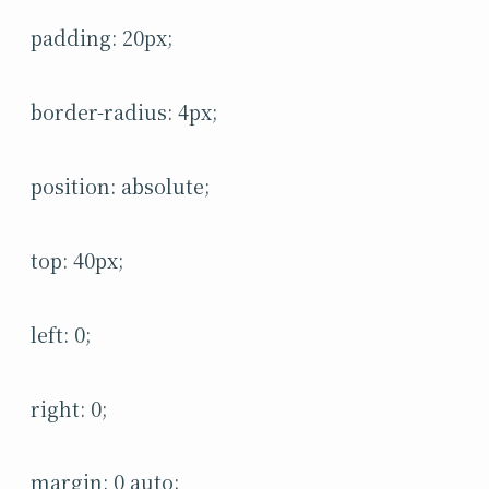
padding: 20px;
border-radius: 4px;
position: absolute;
top: 40px;
left: 0;
right: 0;
margin: 0 auto;