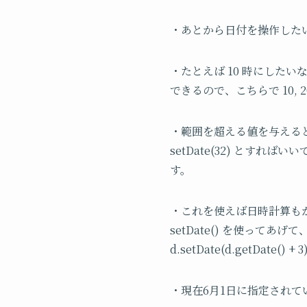
・あとから日付を操作したい
・たとえば 10 時にしたい
できるので、こちらで 10, 2
・範囲を超える値を与える
setDate(32) とす
す。
・これを使えば日時計算もか
setDate() を使ってあげ
d.setDate(d.getDate(
・現在
6
月
1
日に指定されて