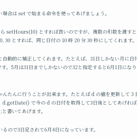
場合は set で始まる命令を使ってあげましょう。
なら setHours(10) とすれば良いのですが、複数の引数を
0, 30 とすれば、同じ日付の 10 時 20 分 30 秒にしてくれます
と自動的に補正してくれます。たとえば、31日しかない月に日付
ればいいです。5月は31日までしかないので32と指定すると6月1日に
んたんに行うことが出来ます。たとえば d の値を更新して 3
て、 d.getDate() で今の d の日付を取得して3日後としてあげれ
) + 3);と書いてあげます。
いるので
3
日足されて
6
月
4
日になっています。