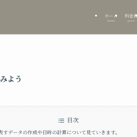
ホーム
料金
home
price
みよう
目次
表すデータの作成や日時の計算について見ていきます。