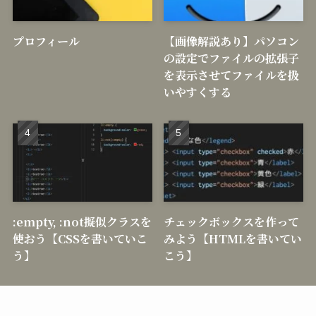
プロフィール
【画像解説あり】パソコン
の設定でファイルの拡張子
を表示させてファイルを扱
いやすくする
:empty, :not擬似クラスを
チェックボックスを作って
使おう【CSSを書いていこ
みよう【HTMLを書いてい
う】
こう】