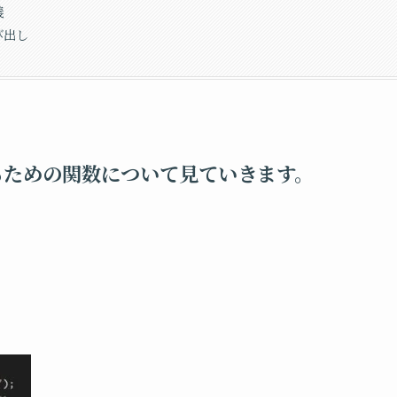
義
び出し
るための関数について見ていきます。