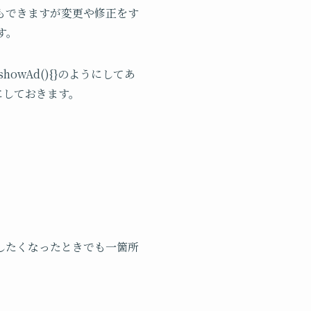
もできますが変更や修正をす
す。
owAd(){}のようにしてあ
にしておきます。
したくなったときでも一箇所