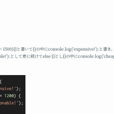
1500){}と書いて{}の中にconsole.log(‘expensive!’);と書き
e!’);
として更に続けて
else {}
とし
{}
の中に
console.log(‘cheap