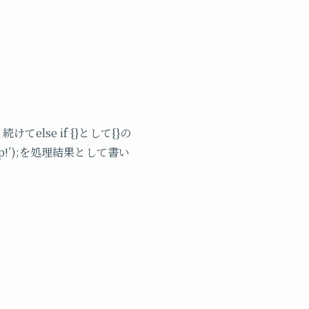
、続けてelse if {}として{}の
!’);
を処理結果として書い