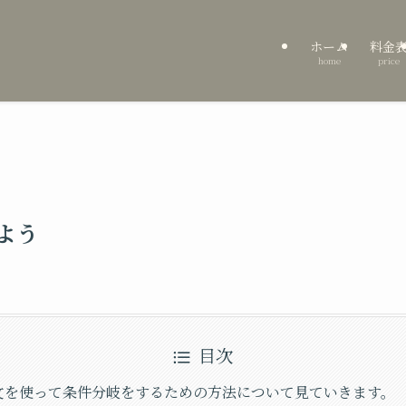
ホーム
料金
home
price
よう
目次
f文を使って条件分岐をするための方法について見ていきます。