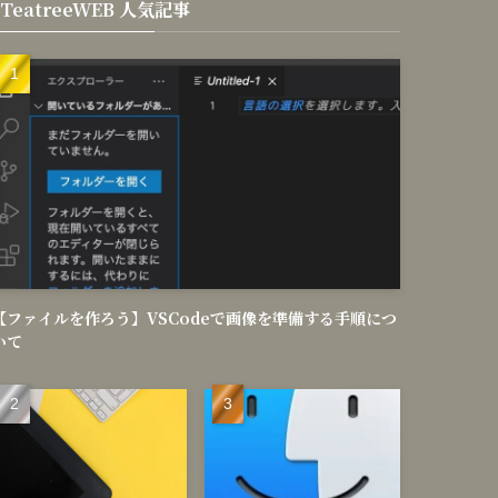
TeatreeWEB 人気記事
【ファイルを作ろう】VSCodeで画像を準備する手順につ
いて