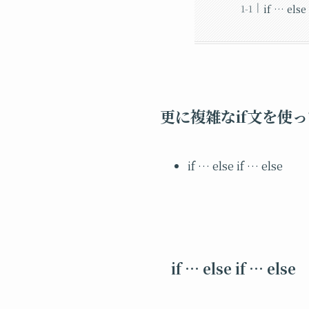
if … else
更に複雑なif文を使
if … else if … else
if … else if … else