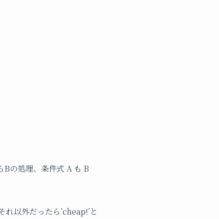
たらBの処理、条件式 A も B
しそれ以外だったら’cheap!’と