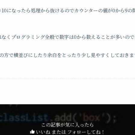
き10になったら処理から抜けるのでカウンターの値が0から9の
。
はなくプログラミング全般で数字は
0
から数えることが多いので
SSの方で横並びにしたり余白をとったり少し見やすくしておきま
この記事が気に入ったら
いいね または フォローしてね！