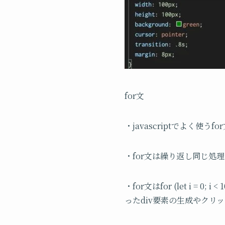
for文
・javascriptでよく使
・for文は繰り返し同じ処
・for文はfor (let i 
ったdiv要素の生成やクリ