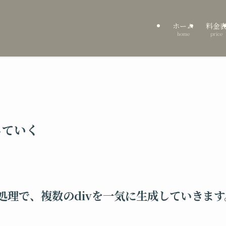
ホーム
料金
home
price
していく
プ処理で、複数のdivを一気に生成していきます