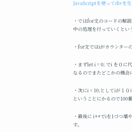
JavaScriptを使ってdivを
・ではfor文のコードの解
中の処理を行っていくとい
・for文ではiがカウンタ
・まずlet i = 0; で
なるのでまたどこかの機会に
・次にi < 10;としてi
ということにかるので100
・最後に i++でiを1づつ
す。