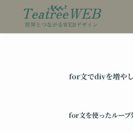
for文でdivを増や
for文を使ったルー