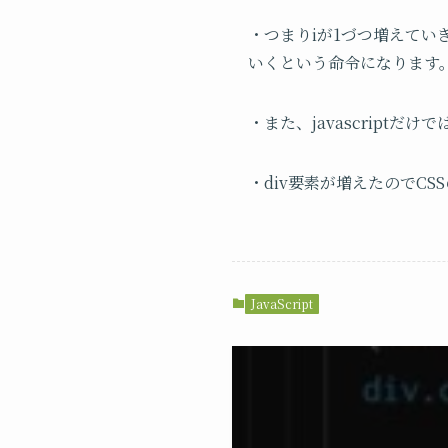
・つまりiが1づつ増えてい
いくという命令になります
・また、
javascript
だけで
・div要素が増えたのでC
JavaScript