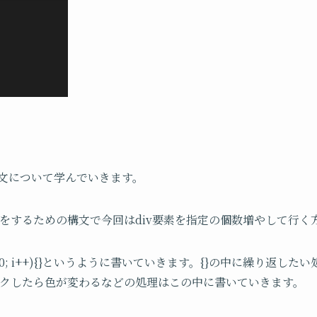
うfor文について学んでいきます。
理をするための構文で今回はdiv要素を指定の個数増やして行く
= 0; i < 10; i++){}というように書いていきます。{}の中に繰
ックしたら色が変わるなどの処理はこの中に書いていきます。