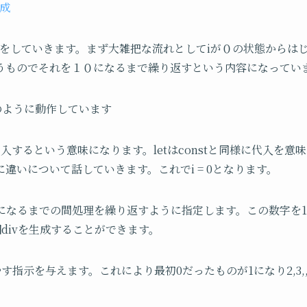
生成
説をしていきます。まず大雑把な流れとしてiが０の状態からはじ
うものでそれを１０になるまで繰り返すという内容になってい
ーのように動作しています
i を０に代入するという意味になります。letはconstと同様に代入
違いについて話していきます。これでi = 0となります。
が１０になるまでの間処理を繰り返すように指定します。この数字を1
個divを生成することができます。
増やす指示を与えます。これにより最初0だったものが1になり2,3