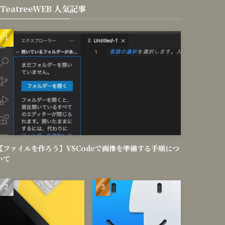
TeatreeWEB 人気記事
【ファイルを作ろう】VSCodeで画像を準備する手順につ
いて