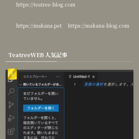
https://teatree-blog.com
https://makana.pet
https://makana-blog.com
TeatreeWEB 人気記事