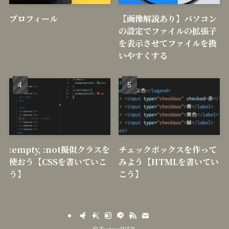
プロフィール
【画像解説あり】パソコン
の設定でファイルの拡張子
を表示させてファイルを扱
いやすくする
:empty, :not擬似クラスを
チェックボックスを作って
使おう【CSSを書いていこ
みよう【HTMLを書いてい
う】
こう】