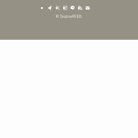
う】
こう】
©
TeatreeWEB.