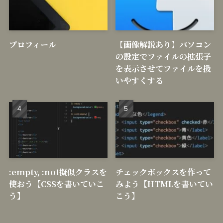
プロフィール
【画像解説あり】パソコン
の設定でファイルの拡張子
を表示させてファイルを扱
いやすくする
:empty, :not擬似クラスを
チェックボックスを作って
使おう【CSSを書いていこ
みよう【HTMLを書いてい