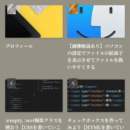
プロフィール
【画像解説あり】パソコン
の設定でファイルの拡張子
を表示させてファイルを扱
いやすくする
:empty, :not擬似クラスを
チェックボックスを作って
使おう【CSSを書いていこ
みよう【HTMLを書いてい