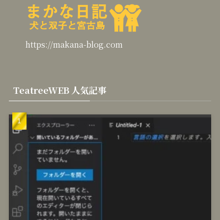
https://makana-blog.com
TeatreeWEB 人気記事