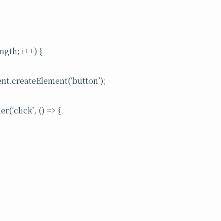
length; i++) {
nt.createElement(‘button’);
(‘click’, () => {