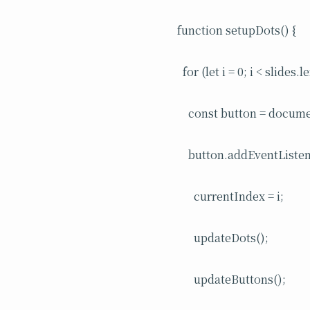
function setupDots() {
for (let i = 0; i < slides.
const button = docume
button.addEventListener
currentIndex = i;
updateDots();
updateButtons();