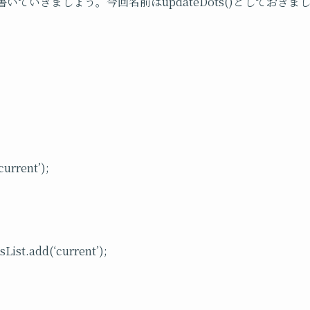
を書いていきましょう。今回名前はupdateDots()としておきま
current’);
sList.add(‘current’);