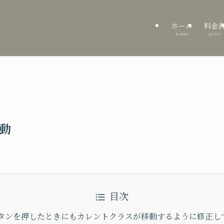
ホーム
料金
home
price
動
目次
タンを押したときにもカレントクラスが移動するように修正し