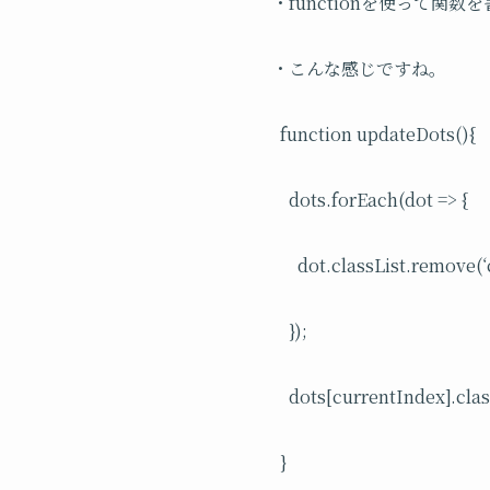
・functionを使って関数
・こんな感じですね。
function updateDots(){
dots.forEach(dot => {
dot.classList.remove(‘
});
dots[currentIndex].clas
}