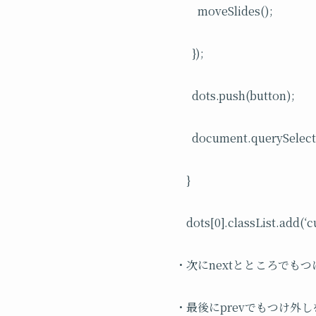
moveSlides();
});
dots.push(button);
document.querySelecto
}
dots[0].classList.add(‘c
・次にnextとところでもつ
・最後にprevでもつけ外し