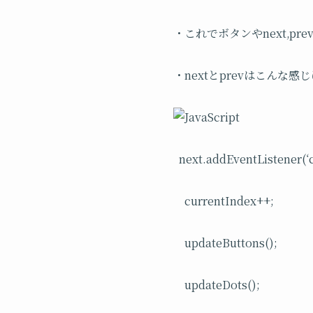
・これでボタンやnext,
・nextとprevはこんな感
next.addEventListener(‘cl
currentIndex++;
updateButtons();
updateDots();