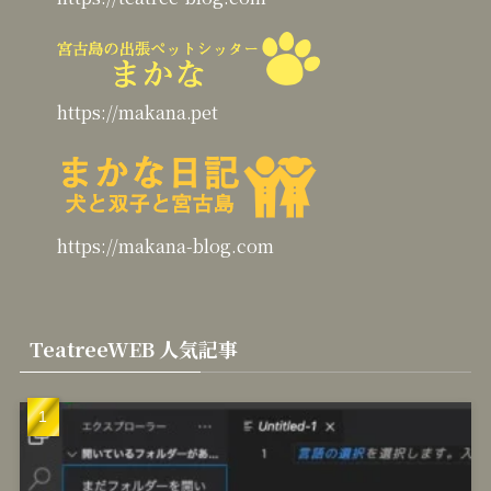
https://makana.pet
https://makana-blog.com
TeatreeWEB 人気記事