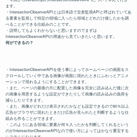
ます。
・IntersectionObserverAPIとは日本語で交差監視APIと呼ばれていてあ
る要素を監視して特定の領域に入ったら領域とどれだけ接したかを調
べることができる仕組みのことです。
・説明してもよくわからないと思いますのでまずは
IntersectionObserverAPIの用途から見ていきたいと思います。
何ができるの？
・IntersectionObserverAPIを使う事によってホームページの画面をス
クロールしていく中である画像が画面に現れたときにふわっとアニメ
ーションで現れるようにすることができます。
・また、ページの最後の方に配置した画像を完全に読み込んだ後に次
の画像を用意するような設定ができたりして画像の読み込みの負荷を
減らしたりできます。
・また、画像がどれだけ表示されたかなども設定できるので80％以上
広告がブラウザに現れたときだけ広告が見られたと判断するような仕
組みも作ることができます。
・このようにある領域に要素が何％入ったかを判断してくれるという
のがIntersectionObserverAPIなので使い方によってはかなり重宝する
システムになります。