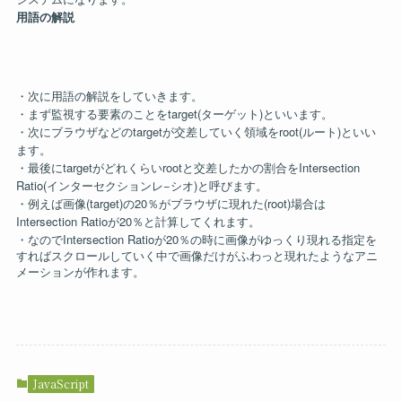
用語の解説
・次に用語の解説をしていきます。
・まず監視する要素のことをtarget(ターゲット)といいます。
・次にブラウザなどのtargetが交差していく領域をroot(ルート)といい
ます。
・最後にtargetがどれくらいrootと交差したかの割合をIntersection
Ratio(インターセクションレ−シオ)と呼びます。
・例えば画像(target)の20％がブラウザに現れた(root)場合は
Intersection Ratioが20％と計算してくれます。
Intersection Ratio
20
・なので
が
％の時に画像がゆっくり現れる指定を
すればスクロールしていく中で画像だけがふわっと現れたようなアニ
メーションが作れます。
JavaScript