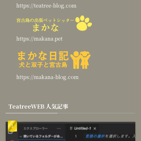
https://teatree-blog.com
https://makana.pet
https://makana-blog.com
TeatreeWEB 人気記事