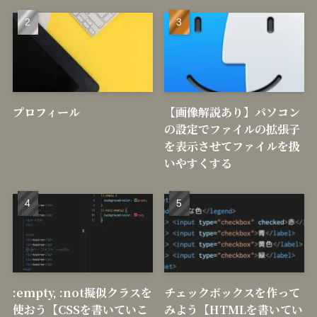
プロフィール
【画像解説あり】パソコン
の設定でファイルの拡張子
を表示させてファイルを扱
いやすくする
:empty, :not擬似クラスを
チェックボックスを作って
使おう【CSSを書いていこ
みよう【HTMLを書いてい