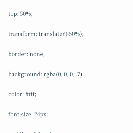
top: 50%;
transform: translateY(-50%);
border: none;
background: rgba(0, 0, 0, .7);
color: #fff;
font-size: 24px;