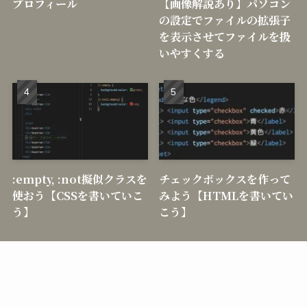
プロフィール
【画像解説あり】パソコン
の設定でファイルの拡張子
を表示させてファイルを扱
いやすくする
:empty, :not擬似クラスを
チェックボックスを作って
使おう【CSSを書いていこ
みよう【HTMLを書いてい
う】
こう】
メニュー
料金表
お問い合わせ
目次
©
TeatreeWEB.