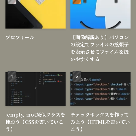
プロフィール
【画像解説あり】パソコン
の設定でファイルの拡張子
を表示させてファイルを扱
いやすくする
:empty, :not擬似クラスを
チェックボックスを作って
使おう【CSSを書いていこ
みよう【HTMLを書いてい
う】
こう】