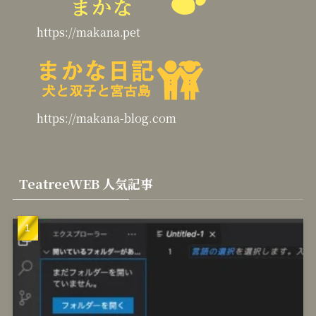
https://makana.pet
https://makana-blog.com
TeatreeWEB 人気記事