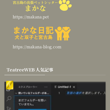
https://makana.pet
https://makana-blog.com
TeatreeWEB 人気記事