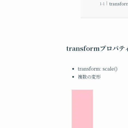
transform
transformプロ
transform: scale()
複数の変形