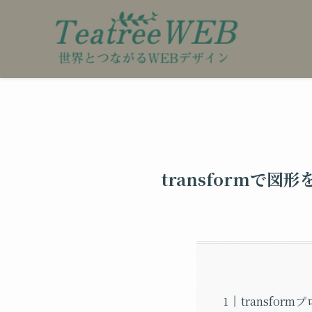
transformで
transfo