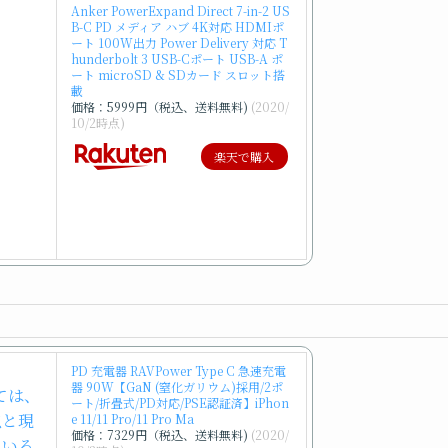
Anker PowerExpand Direct 7-in-2 US
B-C PD メディア ハブ 4K対応 HDMIポ
ート 100W出力 Power Delivery 対応 T
hunderbolt 3 USB-Cポート USB-A ポ
ート microSD & SDカード スロット搭
載
価格：5999円（税込、送料無料)
(2020/
10/2時点)
楽天で購入
PD 充電器 RAVPower Type C 急速充電
器 90W【GaN (窒化ガリウム)採用/2ポ
ート/折畳式/PD対応/PSE認証済】iPhon
e 11/11 Pro/11 Pro Ma
価格：7329円（税込、送料無料)
(2020/