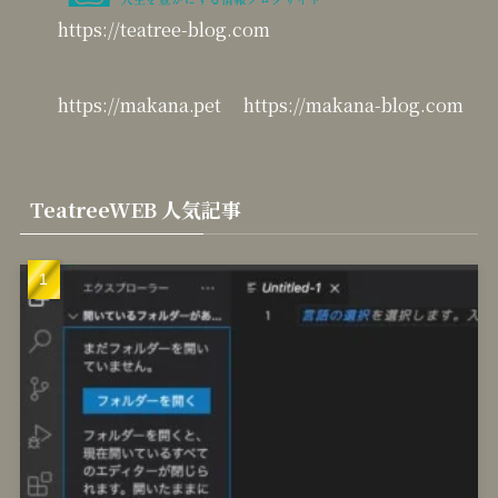
https://makana.pet
https://makana-blog.com
TeatreeWEB 人気記事