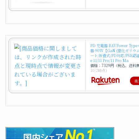
PD 充電器 RAVPower Typ
器 90W【GaN (窒化ガリウム
ート/折畳式/PD対応/PSE認証
e 11/11 Pro/11 Pro Ma
価格：7329円（税込、送料
10/2時点)
楽