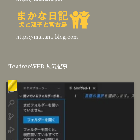
https://makana-blog.com
TeatreeWEB 人気記事