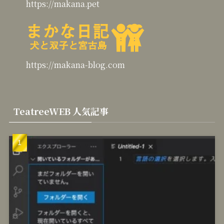
https://makana.pet
https://makana-blog.com
TeatreeWEB 人気記事