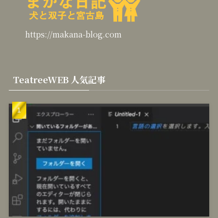
https://makana-blog.com
TeatreeWEB 人気記事