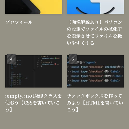
プロフィール
【画像解説あり】パソコン
の設定でファイルの拡張子
を表示させてファイルを扱
いやすくする
:empty, :not擬似クラスを
チェックボックスを作って
使おう【CSSを書いていこ
みよう【HTMLを書いてい
う】
こう】