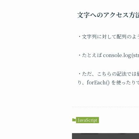
文字へのアクセス方
・文字列に対して配列のよ
・たとえば console.lo
・ただ、こちらの記法では
り、
forEach()
を使ったり
JavaScript