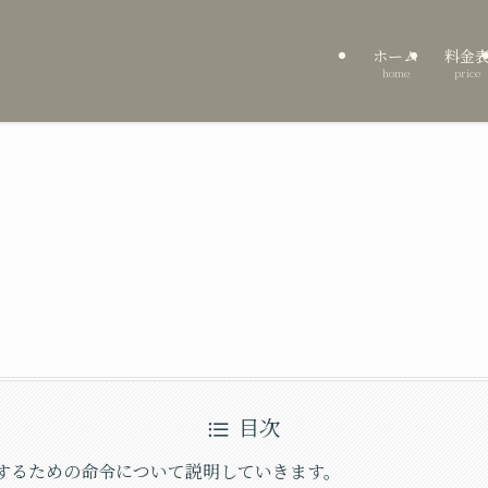
ホーム
料金
home
price
目次
するための命令について説明していきます。