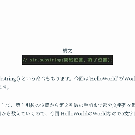
構文
tring() という命令もあります。今回は’HelloWorld’の’W
ます。
g()」として、第 1 引数の位置から第 2 引数の手前まで部分文字
目から数えていくので、今回 HelloWorldのWorldなので