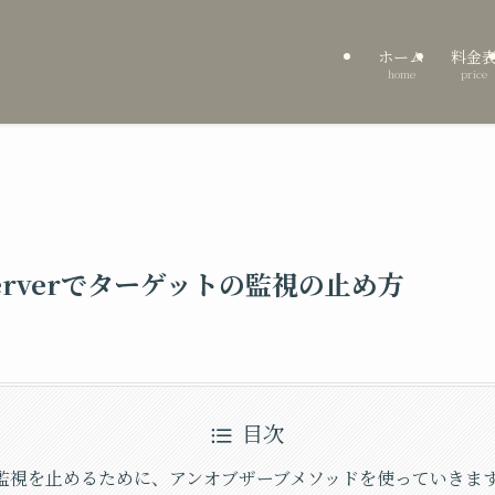
ホーム
料金
home
price
 Observerでターゲットの監視の止め方
目次
監視を止めるために、アンオブザーブメソッドを使っていきま