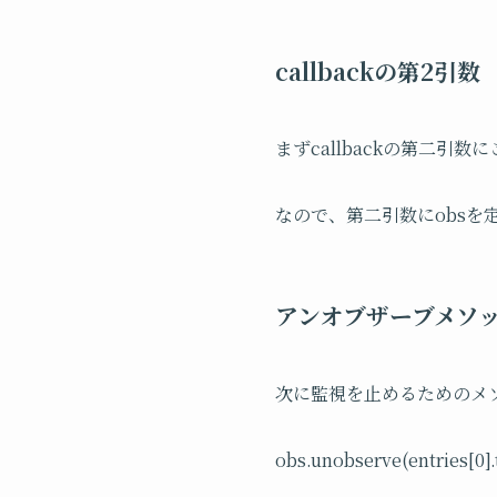
callbackの第2引数
まずcallbackの第二引数
なので、第二引数にobsを
アンオブザーブメソ
次に監視を止めるためのメソッ
obs.unobserve(entries
[
0
]