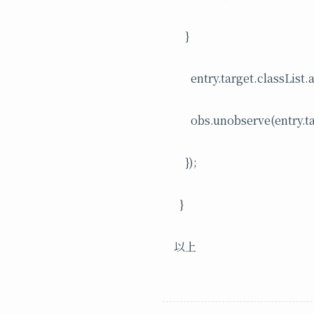
}
entry.target.classList.
obs.unobserve(entry.ta
});
}
以上