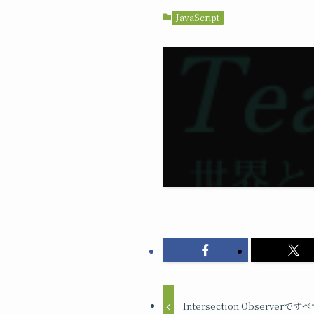
JavaScript
Intersection Observ