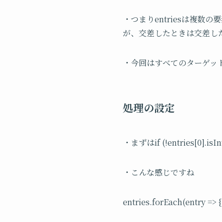
・つまりentriesは複
が、交差したときは交差し
・今回はすべてのターゲット
処理の設定
・まずはif (!entries[0
・こんな感じですね
entries.forEach(entry => {