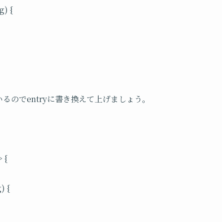
g) {
ているのでentryに書き換えて上げましょう。
 {
) {