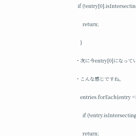
if (!entry[0].isIntersectin
return;
}
・次に今entry[0]になっ
・こんな感じですね。
entries.forEach(entry =>
if (!entry.isIntersecting
return;