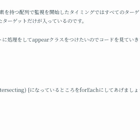
数の要素を持つ配列で監視を開始したタイミングではすべてのター
たターゲットだけが入っているのです。
に処理をしてappearクラスをつけたいのでコードを見てい
].isIntersecting) {になっているところをforEachにしてあげまし